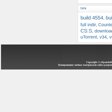
ТЕГИ
build 4554
bu
,
full indir
,
Counte
CS:S
,
downloa
uTorrent
,
v34
,
v
Copyright ©
eXpanded
Копирование любых материалов сайта разреш