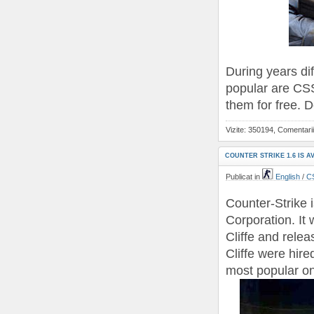
During years di
popular are CSS
them for free. 
Vizite: 350194, Comentarii
COUNTER STRIKE 1.6 IS 
Publicat in
English
/
CS
Counter-Strike 
Corporation. It
Cliffe and relea
Cliffe were hire
most popular on