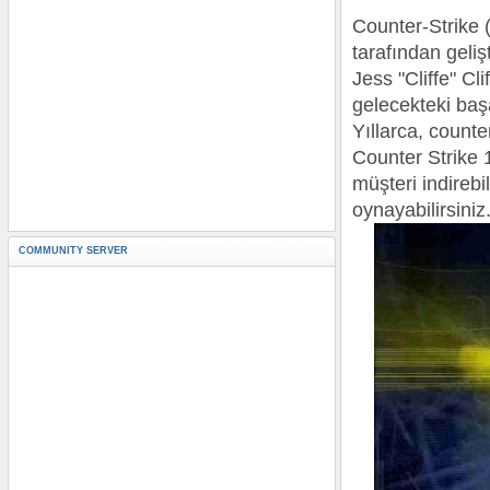
Counter-Strike (
tarafından geli
Jess "Cliffe" Cl
gelecekteki başar
Yıllarca, counte
Counter Strike 1
müşteri indireb
oynayabilirsiniz
COMMUNITY SERVER