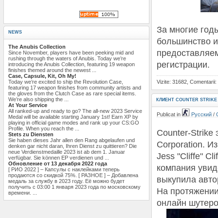
За многие год
NEWS
большинство и
The Anubis Collection
предоставляем
Since November, players have been peeking mid and
rushing through the waters of Anubis. Today we’re
регистрации.
introducing the Anubis Collection, featuring 19 weapon
finishes themed around the newest ...
Case, Capsule, Kit, Oh My!
Today we’re excited to ship the Revolution Case,
Vizite: 31682, Comentarii:
featuring 17 weapon finishes from community artists and
the gloves from the Clutch Case as rare special items.
We’re also shipping the ...
КЛИЕНТ COUNTER STRIKE 1
At Your Service
All ranked-up and ready to go? The all-new 2023 Service
Publicat in
Русский
/
Medal will be available starting January 1st! Earn XP by
playing in official game modes and rank up your CS:GO
Profile. When you reach the ...
Counter-Strike
Stets zu Diensten
Sie haben dieses Jahr allen den Rang abgelaufen und
Corporation. 
denken gar nicht daran, Ihren Dienst zu quittieren? Die
neue Verdienstmedaille 2023 ist ab dem 1. Januar
Jess "Cliffe" Cl
verfügbar. Sie können EP verdienen und ...
Обновление от 13 декабря 2022 года
компания увид
[ РИО 2022 ] – Капсулы с наклейками теперь
продаются со скидкой 75%. [ РАЗНОЕ ] – Добавлена
выкупила автор
медаль за службу в 2023 году. Её можно будет
получить с 03:00 1 января 2023 года по московскому
На протяжении
времени. ...
онлайн шутеро