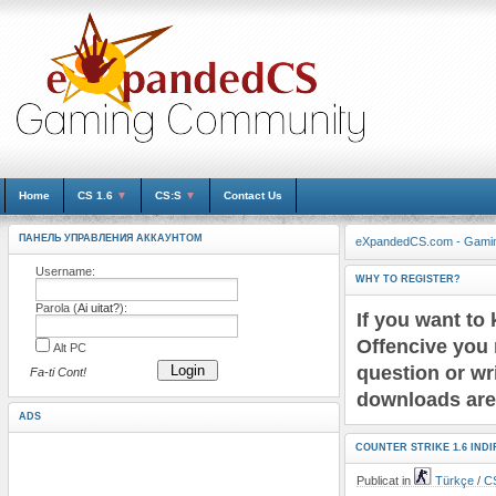
Home
CS 1.6
▼
CS:S
▼
Contact Us
ПАНЕЛЬ УПРАВЛЕНИЯ АККАУНТОМ
eXpandedCS.com - Gami
Username:
WHY TO REGISTER?
Parola (
Ai uitat?
):
If you want to
Offencive you 
Alt PC
Login
question or wr
Fa-ti Cont!
downloads are 
ADS
COUNTER STRIKE 1.6 INDIR
Publicat in
Türkçe
/
CS