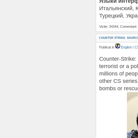
Языки интерфе
Итальянский, К
Турецкий, Укр
Vizite: 34344, Comentarii:
COUNTER STRIKE: SOURC
Publicat in
English
/
C
Counter-Strike:
terrorist or a 
millions of peopl
other CS series
bombs or rescue