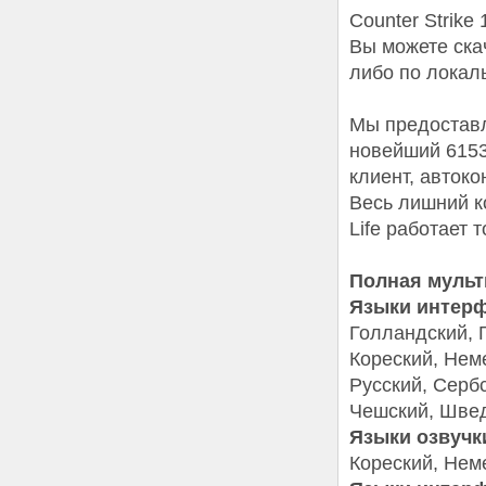
Counter Strike
Вы можете ска
либо по локаль
Мы предоставл
новейший 6153
клиент, автоко
Весь лишний к
Life работает 
Полная мульт
Языки интерф
Голландский, Г
Кореский, Нем
Русский, Сербс
Чешский, Швед
Языки озвучк
Кореский, Нем