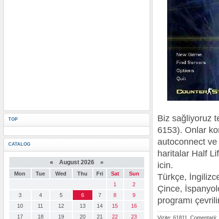
Biz sağliyoruz t
TOP
6153). Onlar ko
autoconnect ve 
CATALOG
haritalar Half L
«
August 2026 »
icin.
Mon
Tue
Wed
Thu
Fri
Sat
Sun
Türkçe, İngilizc
1
2
Çince, İspanyol
3
4
5
6
7
8
9
programı çevrilir
10
11
12
13
14
15
16
17
18
19
20
21
22
23
Vizite: 61811, Comentarii: