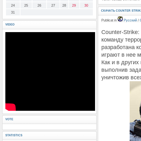
24
25
26
27
28
29
30
СКАЧАТЬ COUNTER STRIK
31
Publicat in
Русский
/
VIDEO
Counter-Strike
команду терро
разработана к
играют в нее м
Как и в други
выполнив зада
уничтожив все
VOTE
STATISTICS