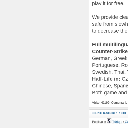
play it for free.
We provide clear
safe from slowh
to decrease the
Full multilingu
Counter-Strike
German, Greek, 
Portuguese, Rom
Swedish, Thai, 
Half-Life in:
Cze
Chinese, Spani
Both game and 
Vizite: 41199, Comentarii:
COUNTER-STRIKE'DA SOL E
Publicat in
Türkçe
/
CS