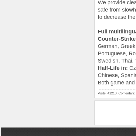
We provide clear
safe from slowh
to decrease the
Full multilingu
Counter-Strike
German, Greek, 
Portuguese, Rom
Swedish, Thai, 
Half-Life in:
Cze
Chinese, Spani
Both game and 
Vizite: 41213, Comentarii: