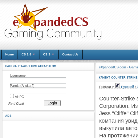
Home
CS 1.6
▼
CS:S
▼
Contact Us
ПАНЕЛЬ УПРАВЛЕНИЯ АККАУНТОМ
eXpandedCS.com - Gami
Username:
КЛИЕНТ COUNTER STRIKE 1
Parola (
Ai uitat?
):
Publicat in
Русский
/
Alt PC
Counter-Strike
Login
Fa-ti Cont!
Corporation. 
Jess "Cliffe" Cl
ADS
компания увид
выкупила автор
На протяжении