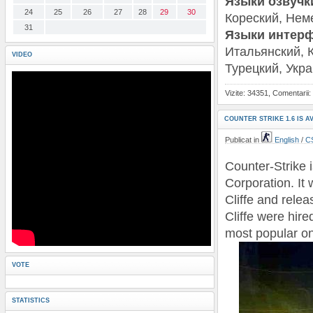
Языки озвучк
24
25
26
27
28
29
30
Кореский, Нем
31
Языки интерфе
Итальянский, К
VIDEO
Турецкий, Укр
Vizite: 34351, Comentarii:
COUNTER STRIKE 1.6 IS 
Publicat in
English
/
CS
Counter-Strike 
Corporation. It
Cliffe and relea
Cliffe were hire
most popular on
VOTE
STATISTICS