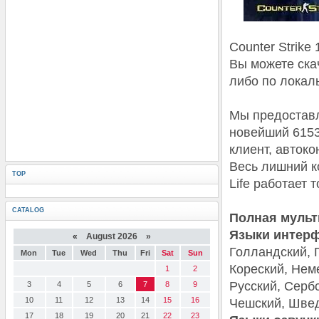
Counter Strike
Вы можете ска
либо по локаль
Мы предоставл
новейший 6153
клиент, автоко
Весь лишний к
TOP
Life работает 
CATALOG
Полная мульт
Языки интерф
«
August 2026 »
Голландский, Г
Mon
Tue
Wed
Thu
Fri
Sat
Sun
Кореский, Нем
1
2
Русский, Сербс
3
4
5
6
7
8
9
10
11
12
13
14
15
16
Чешский, Швед
17
18
19
20
21
22
23